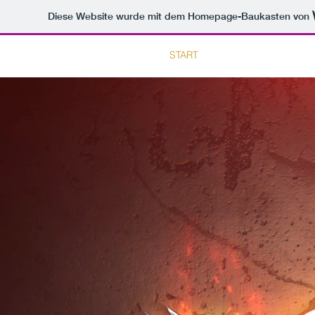
Diese Website wurde mit dem Homepage-Baukasten von
START
PORTFOLIO
KON